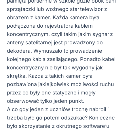
pamięta portiernie w szkole gdzie obok pani
sprzątaczki lub woźnego stał telewizor z
obrazem z kamer. Każda kamera była
podłączona do rejestratora kablem
koncentrycznym, czyli takim jakim sygnał z
anteny satelitarnej jest prowadzony do
dekodera. Wymuszało to prowadzenie
kolejnego kabla zasilającego. Ponadto kabel
koncentryczny nie był tak wygodny jak
skrętka. Każda z takich kamer była
pozbawiona jakiejkolwiek możliwości ruchu
przez co były one statyczne i mogły
obserwować tylko jeden punkt.
A co gdy jeden z uczniów trochę nabroił i
trzeba było go potem odszukać? Konieczne
było skorzystanie z okrutnego software’u